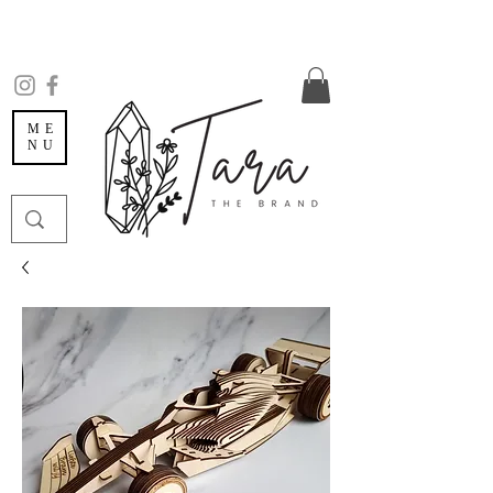
ME
NU