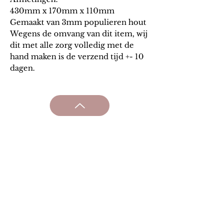
430mm x 170mm x 110mm
Gemaakt van 3mm populieren hout
Wegens de omvang van dit item, wij
dit met alle zorg volledig met de
hand maken is de verzend tijd +- 10
dagen.
Algem
ene v
oorwaarden
Verzending & retourneren
Privacy beleid
Onze partners
Loyaliteit
Contact
Tara the Brand.
BE
1002.161.834