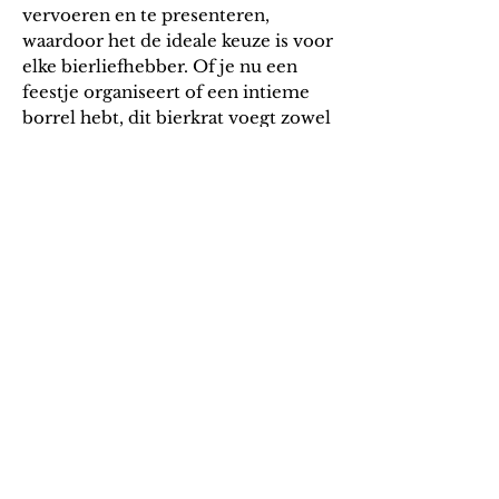
vervoeren en te presenteren,
waardoor het de ideale keuze is voor
elke
bierliefhebber
. Of je nu een
feestje organiseert of een intieme
borrel hebt, dit
bierkrat
voegt zowel
stijl als functionaliteit toe aan elke
gelegenheid.
Afmetingen: 28.9 x 24.7 x 17.9 cm
Wij verkopen geen alcohol aan - 18
jarigen
Algem
ene v
oorwaarden