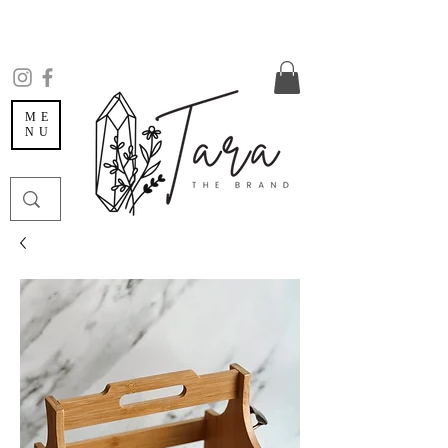
ME
NU