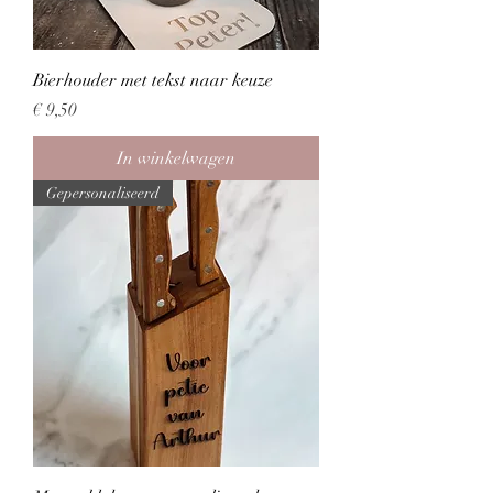
Bierhouder met tekst naar keuze
Prijs
€ 9,50
In winkelwagen
Gepersonaliseerd