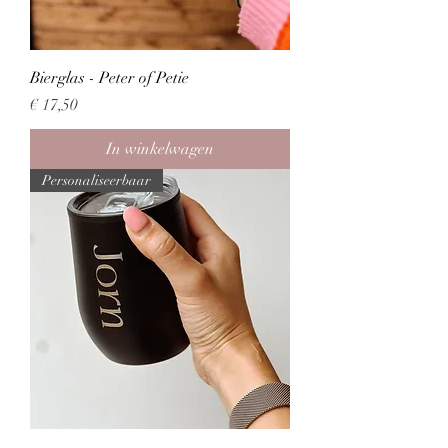
Bierglas - Peter of Petie
Prijs
€ 17,50
In winkelwagen
Personaliseerbaar