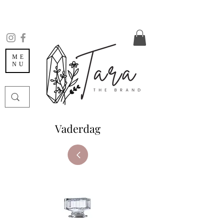
ME
NU
Vaderdag