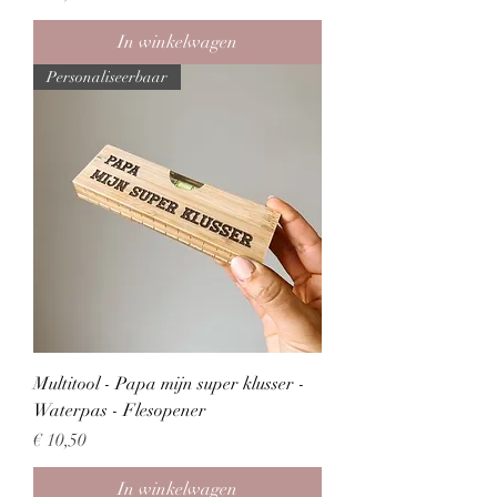
In winkelwagen
Personaliseerbaar
Multitool - Papa mijn super klusser -
Waterpas - Flesopener
Prijs
€ 10,50
In winkelwagen