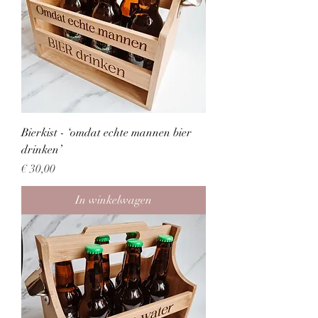
Bierkist - ‘omdat echte mannen bier
drinken’
Prijs
€ 30,00
In winkelwagen