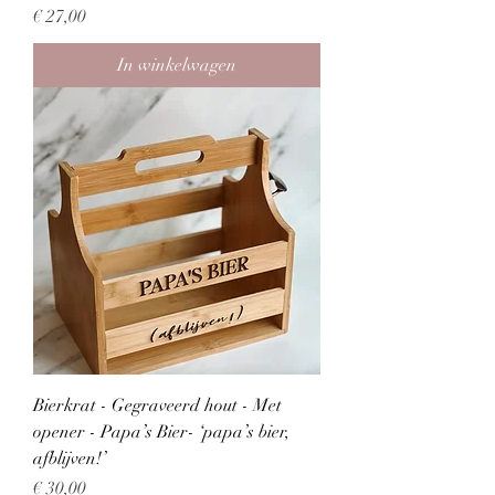
Prijs
€ 27,00
In winkelwagen
Bierkrat - Gegraveerd hout - Met
opener - Papa’s Bier- ‘papa’s bier,
afblijven!’
Prijs
€ 30,00