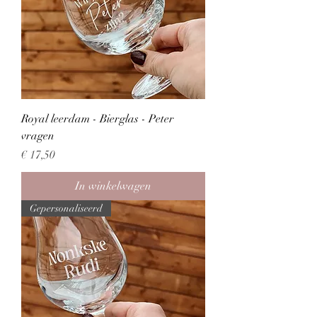
Royal leerdam - Bierglas - Peter
vragen
Prijs
€ 17,50
In winkelwagen
Gepersonaliseerd