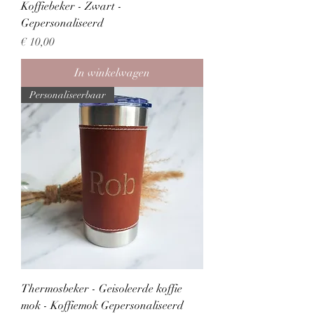
Koffiebeker - Zwart -
Gepersonaliseerd
Prijs
€ 10,00
In winkelwagen
Personaliseerbaar
Thermosbeker - Geisoleerde koffie
mok - Koffiemok Gepersonaliseerd