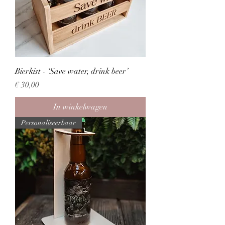
Bierkist - ‘Save water, drink beer’
Prijs
€ 30,00
In winkelwagen
Personaliseerbaar