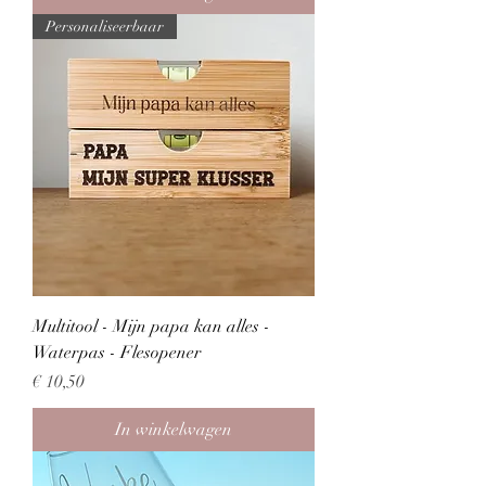
Personaliseerbaar
Multitool - Mijn papa kan alles -
Waterpas - Flesopener
Prijs
€ 10,50
In winkelwagen