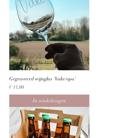
Gegraveerd wijnglas 'Vake/opa'
Prijs
€ 11,00
In winkelwagen