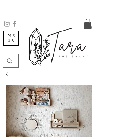
ME
NU