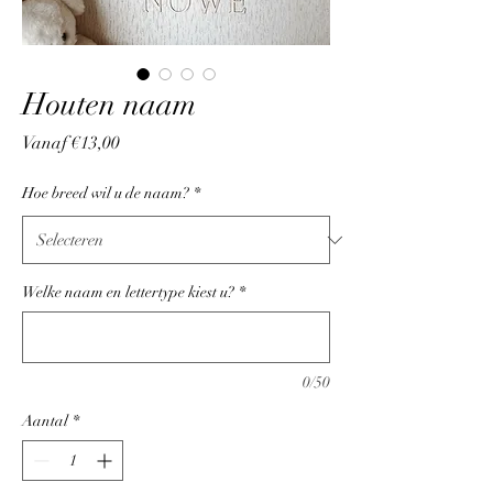
Houten naam
Verkoopprijs
Vanaf
€13,00
Hoe breed wil u de naam?
*
Welke naam en lettertype kiest u?
*
0/50
Aantal
*