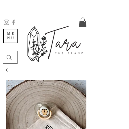
ME
NU