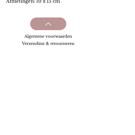
Afmetingen: 10 x 15 cm
Algem
ene v
oorwaarden
Verzending & retourneren
Privacy beleid
Onze partners
Loyaliteit
Contact
Tara the Brand.
BE
1002.161.834
+32 496 28 57 46
Tara
/təˈ-ra:/
'Meaning star, and it symbolises the light of
the soul.'