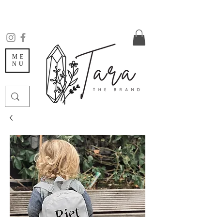
ME
NU