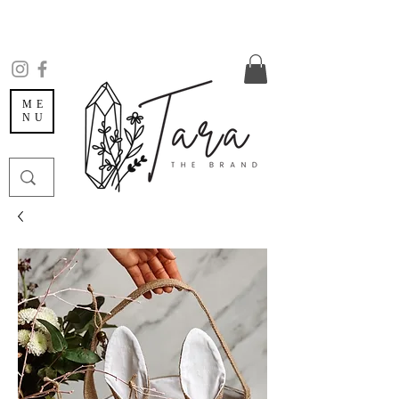
ME
NU