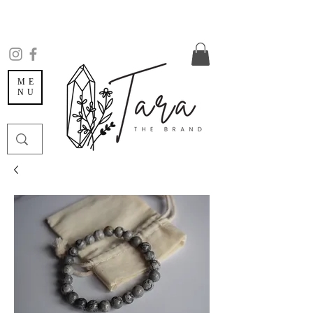
ME
NU