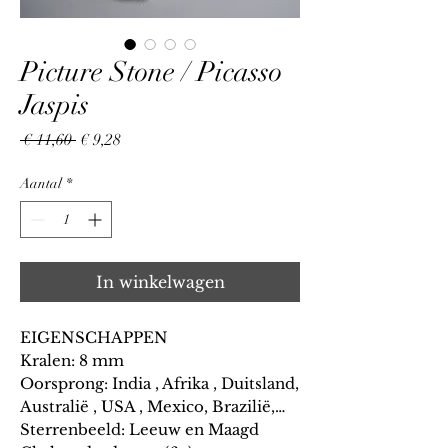
Picture Stone / Picasso
Jaspis
Normale
Verkoopprijs
 € 11,60 
€ 9,28
prijs
Aantal
*
In winkelwagen
EIGENSCHAPPEN
Kralen: 8 mm
Oorsprong: India , Afrika , Duitsland,
Australië , USA , Mexico, Brazilië,…
Sterrenbeeld: Leeuw en Maagd