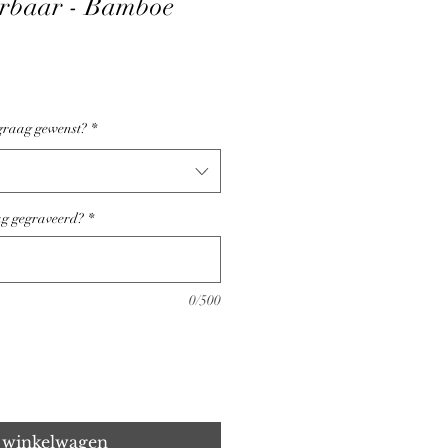
erbaar - Bamboe
 graag gewenst?
*
aag gegraveerd?
*
0/500
 winkelwagen