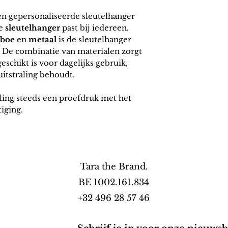
een
gepersonaliseerde sleutelhanger
ze
sleutelhanger
past bij iedereen.
boe
en
metaal
is de
sleutelhanger
l. De combinatie van materialen zorgt
eschikt is voor dagelijks gebruik,
uitstraling behoudt.
lling steeds een proefdruk met het
iging.
Tara the Brand.
BE 1002.161.834
+32 496 28 57 46