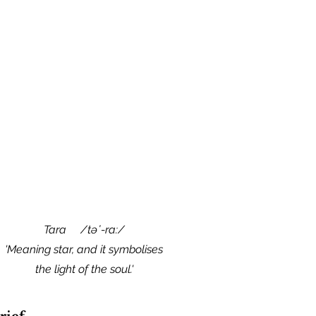
Tara
/təˈ-ra:/
'Meaning star, and it symbolises
the light of the soul.'