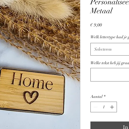
Personalise
Metaal
Prijs
€ 9,00
Welk lettertype had je
Selecteren
Welke tekst heb jij gr
Aantal
*
In