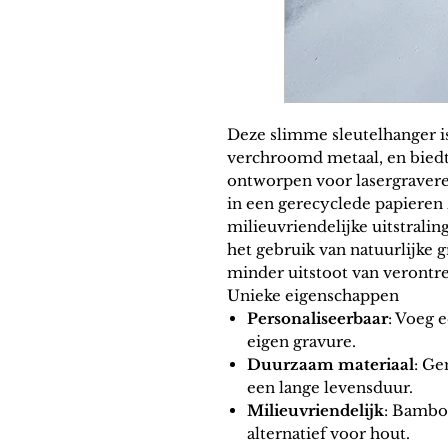
Deze slimme
sleutelhanger
i
verchroomd metaal, en biedt
ontworpen voor lasergraver
in een gerecyclede papieren 
milieuvriendelijke uitstralin
het gebruik van natuurlijke g
minder uitstoot van verontre
Unieke eigenschappen
Personaliseerbaar
: Voeg 
eigen
gravure
.
Duurzaam materiaal
: Ge
een lange levensduur.
Milieuvriendelijk
: Bamboe
alternatief voor hout.