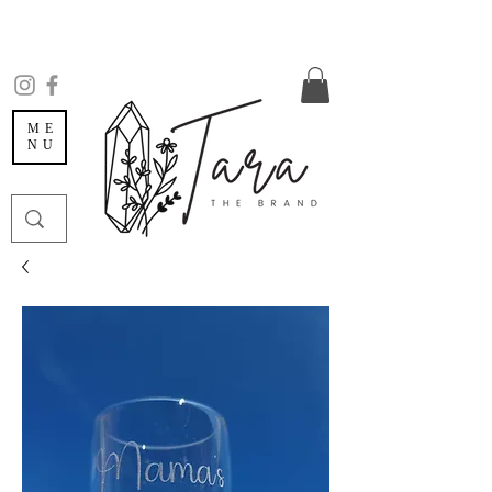
ME
NU