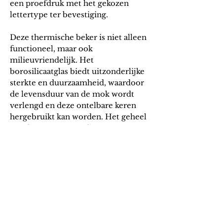
een proefdruk met het gekozen
lettertype ter bevestiging.
Deze
thermische beker
is niet alleen
functioneel, maar ook
milieuvriendelijk. Het
borosilicaatglas biedt uitzonderlijke
sterkte en duurzaamheid, waardoor
de levensduur van de mok wordt
verlengd en deze ontelbare keren
hergebruikt kan worden. Het geheel
wordt gepresenteerd in een
aantrekkelijke eco-design doos,
waardoor het ook een perfect
cadeau is voor vrienden en familie.
Algem
ene v
oorwaarden