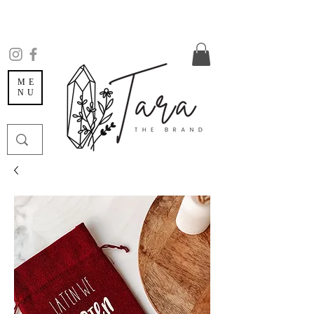
ME
NU