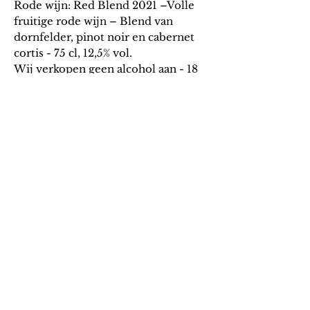
Rode wijn: Red Blend 2021 –Volle
fruitige rode wijn – Blend van
dornfelder, pinot noir en cabernet
cortis - 75 cl, 12,5% vol.
Wij verkopen geen alcohol aan - 18
jarigen
Algem
ene v
oorwaarden
Verzending & retourneren
Privacy beleid
Onze partners
Loyaliteit
Contact
Tara the Brand.
BE
1002.161.834