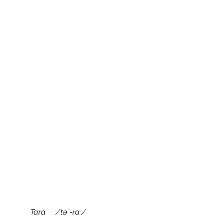
Tara
/təˈ-ra:/